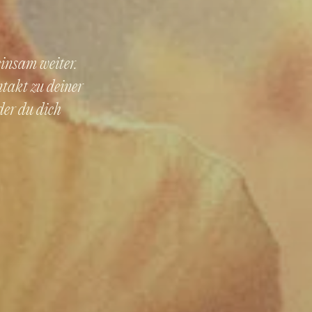
einsam weiter.
ntakt zu deiner
der du dich