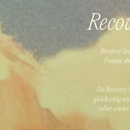
Reco
Recovery Ses
Frauen, di
Die Recovery 
gleichzeitig wi
selbst wieder