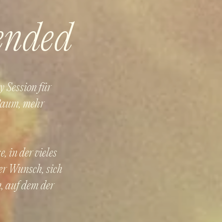
ended
y Session für
 Raum, mehr
 in der vieles
der Wunsch, sich
n, auf dem der